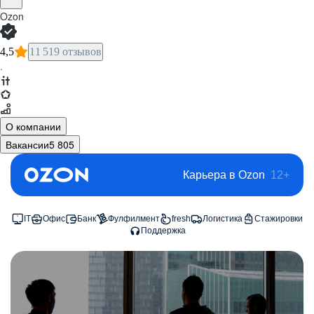
Ozon
4,5
11 519 отзывов
·
О компании
Вакансии
5 805
Карьера в Ozon
12+
IT
Офис
Банк
Фулфилмент
fresh
Логистика
Стажировки
Поддержка