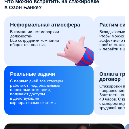
Что можно встретить на стажировке
в Озон Банке?
Неформальная атмосфера
Растим си
В компании нет иерархии
Вкладываемся 
должностей.
чтобы можно б
Все сотрудники компании
эффективно и 
общаются «на ты»
пройти стажиро
и перейти в шт
Реальные задачи
Оплата тр
договор
С первых дней все стажеры
работают над реальными
Стажировки по
проектами компании,
направлениям 
получают доступы
Занятость на с
в действующие
40 часов. С ка
корпоративные системы
стажером подп
трудовой догов