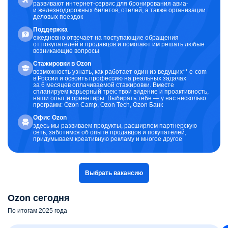
развивают интернет-сервис для бронирования авиа-
и железнодорожных билетов, отелей, а также организации
деловых поездок
Поддержка
ежедневно отвечает на поступающие обращения
от покупателей и продавцов и помогают им решать любые
возникающие вопросы
Стажировки в Ozon
возможность узнать, как работает один из ведущих** e-com
в России и освоить профессию на реальных задачах
за 6 месяцев оплачиваемой стажировки. Вместе
спланируем карьерный трек: твои видение и проактивность,
наши опыт и ориентиры. Выбирать тебе — у нас несколько
программ: Ozon Camp, Ozon Tech, Ozon Банк
Офис Ozon
здесь мы развиваем продукты, расширяем партнерскую
сеть, заботимся об опыте продавцов и покупателей,
придумываем креативную рекламу и многое другое
Выбрать вакансию
Ozon сегодня
По итогам 2025 года