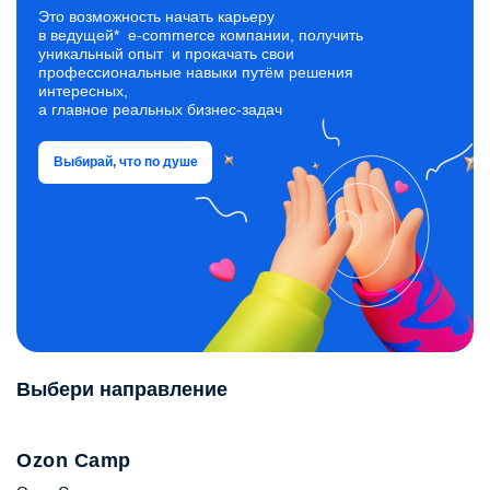
процессах: приёмка, размещение, отбор, упаковка
Это возможность начать карьеру
и отгрузка.
в ведущей* e‑commerce компании, получить
уникальный опыт и прокачать свои
профессиональные навыки путём решения
интересных,
а главное реальных бизнес‑задач
Выбирай, что по душе
Выбери направление
Ozon Camp