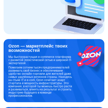
Ozon — маркетплейс твоих
возможностей
Мы быстрорастущая e-commerce платформа
с развитой логистической сетью и широкой IT-
экспертизой.
Помогаем сотням тысяч предпринимателей
развивать свой бизнес и обеспечиваем
удобство онлайн-торговли для жителей даже
самых удалённых регионов страны. Находясь
на стыке IT и e-com, Ozon сочетает азарт
стартапа и мощность инфраструктуры. Это
компания, в которой ты можешь быстро расти
и развиваться, влиять на результат и строить
индустрию будущего в команде
профессионалов.