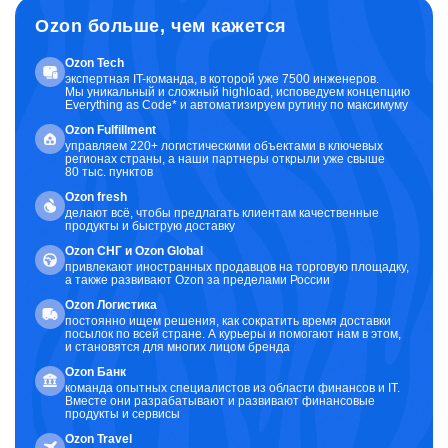
Ozon больше, чем кажется
Ozon Tech
экспертная IT-команда, в которой уже 7500 инженеров.
Мы уникальный и сложный highload, исповедуем концепцию
Everything as Code* и автоматизируем рутину по максимуму
Ozon Fulfillment
управляем 220+ логистическими объектами в ключевых
регионах страны, а наши партнеры открыли уже свыше
80 тыс. пунктов
Ozon fresh
делают всё, чтобы предлагать клиентам качественные
продукты и быструю доставку
Ozon CНГ и Ozon Global
привлекают иностранных продавцов на торговую площадку,
а также развивают Ozon за пределами России
Ozon Логистика
постоянно ищем решения, как сократить время доставки
посылок по всей стране. А курьеры и помогают нам в этом,
и становятся для многих лицом бренда
Ozon Банк
команда опытных специалистов из области финансов и IT.
Вместе они разрабатывают и развивают финансовые
продукты и сервисы
Ozon Travel