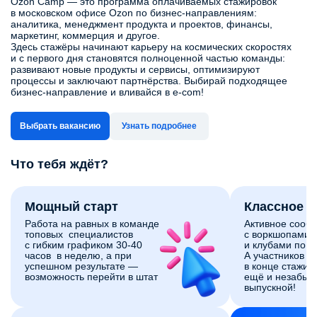
Ozon Camp — это программа оплачиваемых стажировок
в московском офисе Ozon по бизнес‑направлениям:
аналитика, менеджмент продукта и проектов, финансы,
маркетинг, коммерция и другое.
Здесь стажёры начинают карьеру на космических скоростях
и с первого дня становятся полноценной частью команды:
развивают новые продукты и сервисы, оптимизируют
процессы и заключают партнёрства. Выбирай подходящее
бизнес-направление и вливайся в e-com!
Выбрать вакансию
Узнать подробнее
Что тебя ждёт?
Мощный старт
Классное 
Работа на равных в команде
Активное сооб
топовых специалистов
с воркшопами,
с гибким графиком 30-40
и клубами по и
часов в неделю, а при
А участников 
успешном результате —
в конце стажи
возможность перейти в штат
ещё и незабы
выпускной!