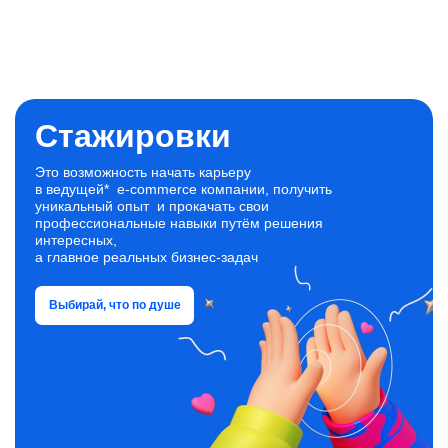
Стажировки
Это возможность начать карьеру
в ведущей* e‑commerce компании, получить
уникальный опыт и прокачать свои
профессиональные навыки путём решения
интересных,
а главное реальных бизнес‑задач
Выбирай, что по душе