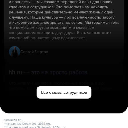
и процессы — мы создаём передовой опыт для наших
клиентов и сотрудников. Это помогает нам находить
решения, которые действительно меняют жизнь людей
к лучшему. Наша культура — про вовлечённость, заботу
и искреннее желание делать полезное. Мы гордимся тем,
что помогаем крутым компаниям и классным
специалистам находить друг друга. Быть частью таких
изменений по‑настоящему вдохновляет.
Сергей Чертов
hh.ru — это не просто работа
Это эмпатичные люди, заслуженные победы и дух
свободы. Мы помогаем миру и создаём лучший сервис
Все отзывы сотрудников
по поиску работы в стране.
Ольга Емельянова
*команда hh
**по данным Dream Job, 2025 год
***по данным рейтинга Similarweb, 2024 год