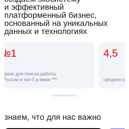
и эффективный
платформенный бизнес,
основанный на уникальных
данных и технологиях
4,5
20
сотруд
средняя оценка hh.ru как работодателя **
в hh.ru
знаем, что для нас важно