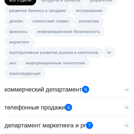
все отделы
продукты и проекты
разработка
развитие бизнеса и продажи
тестирование
дизайн
клиентский сервис
аналитика
финансы
информационная безопасность
маркетинг
корпоративное развитие рынков и капиталов
hr
axo
информационные технологии
юриспруденция
коммерческий департамент
9
Key Account Manager (EdTech)
телефонные продажи
8
HeadHunter::Коммерческий департамент
4 авг. 2026
Менеджер по продажам в сегменте среднего и крупного
департамент маркетинга и pr
150000 ₽
7
бизнеса
Нижний Новгород