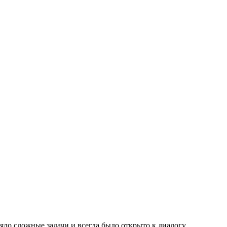
яло сложные задачи и всегда было открыто к диалогу.