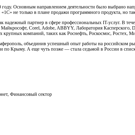
0 году. Основным направлением деятельности было выбрано нап
 «1С» не только в плане продажи программного продукта, но та
ак надежный партнер в сфере профессиональных IT-услуг. В тече
к Майкрософт, Corel, Adobe, ABBYY, Лаборатория Касперского, 
 крупных компаний, таких как Роснефть, Роскосмос, Ростех, М
имферополь, объединив успешный опыт работы на российском ры
и по Крыму. А еще чуть позже — стала седьмой в России в спис
рнет, Финансовый сектор