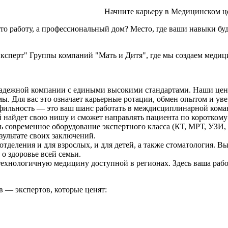
. Начните карьеру в Медицинском центре "Клини
то работу, а профессиональный дом? Место, где ваши навыки буд
сперт" Группы компаний "Мать и Дитя", где мы создаем медици
надежной компании с едиными высокими стандартами. Наши цент
ы. Для вас это означает карьерные ротации, обмен опытом и уве
ильность — это ваш шанс работать в междисциплинарной команде
й найдет свою нишу и сможет направлять пациента по короткому
ь современное оборудование экспертного класса (КТ, МРТ, УЗИ,
зультате своих заключений.
отделения и для взрослых, и для детей, а также стоматология. 
о здоровье всей семьи.
технологичную медицину доступной в регионах. Здесь ваша раб
— экспертов, которые ценят: