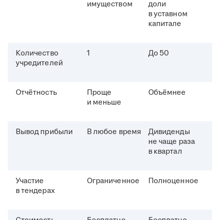
имуществом
доли
в уставном
капитале
Количество
1
До 50
учредителей
Отчётность
Проще
Объёмнее
и меньше
Вывод прибыли
В любое время
Дивиденды
не чаще раза
в квартал
Участие
Ограниченное
Полноценное
в тендерах