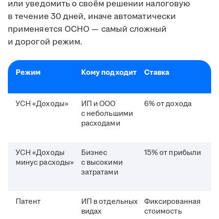
или уведомить о своём решении налоговую
в течение 30 дней, иначе автоматически
применяется ОСНО — самый сложный
и дорогой режим.
Режим
Кому подходит
Ставка
УСН «Доходы»
ИП и ООО
6% от дохода
с небольшими
расходами
УСН «Доходы
Бизнес
15% от прибыли
минус расходы»
с высокими
затратами
Патент
ИП в отдельных
Фиксированная
видах
стоимость