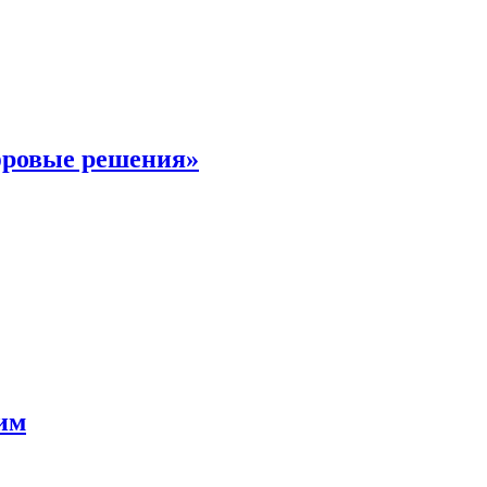
фровые решения»
мим