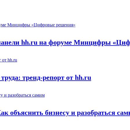
 панели hh.ru на форуме Минцифры «Ци
труда: тренд-репорт от hh.ru
Как объяснить бизнесу и разобраться са