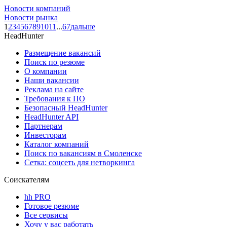
Новости компаний
Новости рынка
1
2
3
4
5
6
7
8
9
10
11
...
67
дальше
HeadHunter
Размещение вакансий
Поиск по резюме
О компании
Наши вакансии
Реклама на сайте
Требования к ПО
Безопасный HeadHunter
HeadHunter API
Партнерам
Инвесторам
Каталог компаний
Поиск по вакансиям в Смоленске
Сетка: соцсеть для нетворкинга
Соискателям
hh PRO
Готовое резюме
Все сервисы
Хочу у вас работать