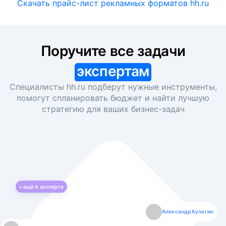
Скачать прайс-лист рекламных форматов hh.ru
Поручите все задачи
экспертам
Специалисты hh.ru подберут нужные инструменты,
помогут спланировать бюджет и найти лучшую
стратегию для ваших
бизнес-задач
+ ещё
4
эксперта
Екатерина Лазаренко
Александр Кулагин
Даниил Макаров
Борис Кашко
Юлия Изоитко