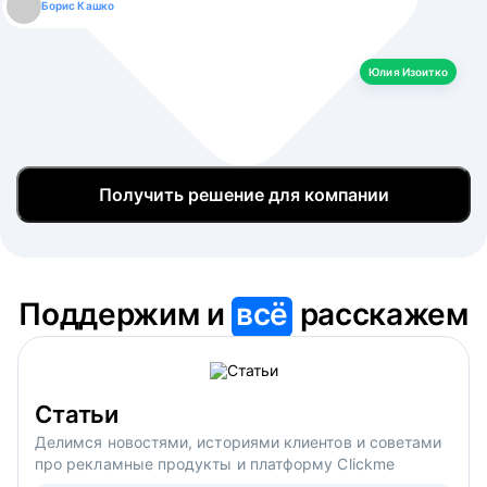
Борис Кашко
Юлия Изоитко
Александр Кулагин
Даниил Макаров
Екатерина Лазаренко
Юлия Изоитко
Получить решение для компании
Поддержим и
всё
расскажем
Статьи
Делимся новостями, историями клиентов и советами
про рекламные продукты и платформу Clickme