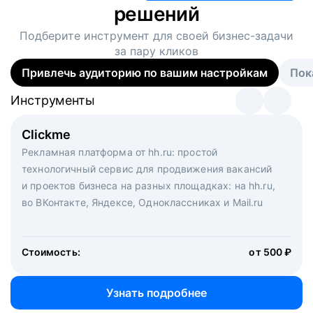
решений
Подберите инструмент для своей
бизнес-задачи
за пару кликов
Привлечь аудиторию по вашим настройкам
Пок
Инструменты
Инструменты
Инструменты
Виртуальный рекрутер
Clickme
Вакансия дня
Массовый подбор под ключ. Решите, сколько
Рекламная платформа от hh.ru: простой
Рекламный формат для вакансий на главной странице
кандидатов и когда вам нужно, и за дело возьмутся
технологичный сервис для продвижения вакансий
hh.ru. Увеличивает количество откликов
маркетологи, рекрутеры и проектные менеджеры
и проектов бизнеса на разных площадках: на hh.ru,
hh.ru с целым набором digital-инструментов
во ВКонтакте, Яндексе, Одноклассниках и Mail.ru
Стоимость:
от 200 000 ₽
Узнать подробнее
Стоимость:
от 500 ₽
Узнать подробнее
Узнать подробнее