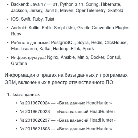
Backend:
Java 17 — 21, Python 3.11, Spring, Hibernate,
Jackson, Jersey, Junit 5, Maven, OpenTelemetry, Skaffold
IOS:
Swift, Ruby, Tuist
Android:
Kotlin, Kotlin Script (kts), Gradle Convention Plugins,
Ruby
Работа с данными:
PostgreSQL, Scylla, Redis, ClickHouse,
Elasticsearch, Kafka, Hadoop, Flink, Spark
Инфраструктура:
Nginx, Ansible, MinIo, Docker, Consul,
Grafana
Информация о правах на базы данных и программах
ЭВМ, включенных в реестр отечественного ПО
Базы данных
№ 2019670024 — «База данных HeadHunter»
№ 2019670023 — «База вакансий HeadHunter»
№ 2018620237 — «База вакансий HeadHunter»
№ 2015621803 — «База данных HeadHunter»