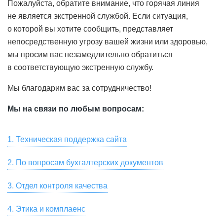
Пожалуйста, обратите внимание, что горячая линия
не является экстренной службой. Если ситуация,
о которой вы хотите сообщить, представляет
непосредственную угрозу вашей жизни или здоровью,
мы просим вас незамедлительно обратиться
в соответствующую экстренную службу.
Мы благодарим вас за сотрудничество!
Мы на связи по любым вопросам:
1. Техническая поддержка сайта
Для связи со службой технической поддержки
2. По вопросам бухгалтерских документов
пользователей, для замечаний по работе сайта и
Скачать сканы бухгалтерских документов, актов сверки,
предложений по улучшению качества услуг,
3. Отдел контроля качества
заказать их оригиналы вы можете в разделе «Мой Счет
предоставляемых HeadHunter, пожалуйста, напишите
Если вы хотите оставить отзыв о сервисе или
— Акты» онлайн-кабинета вашей компании на hh.ru.
на почту
4. Этика и комплаенс
support@hh.ru
или позвоните по номеру
появились замечания, пожелания, касающиеся
Также вы можете написать на почту
spp1doc@hh.ru
или