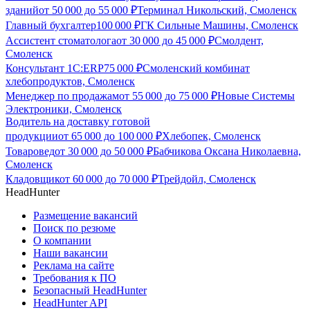
зданий
от
50 000
до
55 000
₽
Терминал Никольский, Смоленск
Главный бухгалтер
100 000
₽
ГК Сильные Машины, Смоленск
Ассистент стоматолога
от
30 000
до
45 000
₽
Смолдент,
Смоленск
Консультант 1С:ERP
75 000
₽
Смоленский комбинат
хлебопродуктов, Смоленск
Менеджер по продажам
от
55 000
до
75 000
₽
Новые Системы
Электроники, Смоленск
Водитель на доставку готовой
продукции
от
65 000
до
100 000
₽
Хлебопек, Смоленск
Товаровед
от
30 000
до
50 000
₽
Бабчикова Оксана Николаевна,
Смоленск
Кладовщик
от
60 000
до
70 000
₽
Трейдойл, Смоленск
HeadHunter
Размещение вакансий
Поиск по резюме
О компании
Наши вакансии
Реклама на сайте
Требования к ПО
Безопасный HeadHunter
HeadHunter API