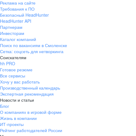
Реклама на сайте
+7 343 226-79-99
Требования к ПО
pr@ural.hh.ru
Безопасный HeadHunter
HeadHunter API
Краснодар
Партнерам
Инвесторам
ул. Янковского, д. 169, 7 этаж,
Каталог компаний
706 каб.
Поиск по вакансиям в Смоленске
+7 861 205-55-57
Сетка: соцсеть для нетворкинга
pr@krd.hh.ru
Соискателям
hh PRO
Готовое резюме
Владивосток
Все сервисы
пер. Ланинский д. 4, офис 3.4
Хочу у вас работать
Производственный календарь
+7 423 202-33-28
Экспертная рекомендация
pr@dv.hh.ru
Новости и статьи
Блог
Новосибирск
О компаниях в игровой форме
Жизнь в компании
ул. Большевистская, д. 35,
ИТ-проекты
помещение 21
Рейтинг работодателей России
+7 383 207-94-64