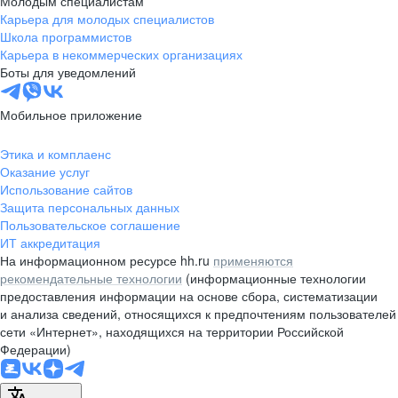
Молодым специалистам
Карьера для молодых специалистов
pr@nsk.hh.ru
Школа программистов
Карьера в некоммерческих организациях
Минск
Боты для уведомлений
пр-т Дзержинского, д. 57,
10 этаж, помещение 45-1
Мобильное приложение
+375 (17)
336-03-02
Этика и комплаенс
pr@rabota.by
Оказание услуг
Использование сайтов
Алматы
Защита персональных данных
Пользовательское соглашение
пр. Абая, д. 151, БЦ Алатау,
ИТ аккредитация
12 этаж, офис 1209
На информационном ресурсе hh.ru
применяются
+7 727 232-13-13
рекомендательные технологии
(информационные технологии
pr@headhunter.com.kz
предоставления информации на основе сбора, систематизации
и анализа сведений, относящихся к предпочтениям пользователей
сети «Интернет», находящихся на территории Российской
Федерации)