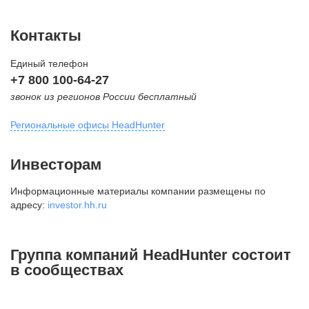
Контакты
Единый телефон
+7 800 100-64-27
звонок из регионов России бесплатный
Региональные офисы HeadHunter
Москва
Инвесторам
внутригородская территория
Информационные материалы компании размещены по
Муниципальный округ Тверской,
адресу:
investor.hh.ru
2-я Брестская ул., д. 48,
помещение 25
+7 495 974-64-27
Группа компаний HeadHunter состоит
+7 495 980-64-27
в сообществах
+7 495 134-92-24
press@hh.ru