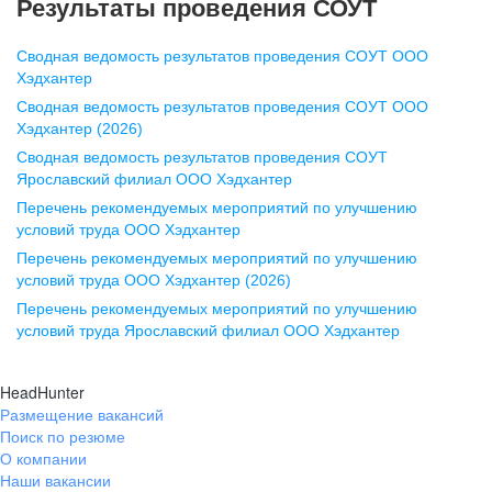
Результаты проведения СОУТ
pr@nn.hh.ru
Сводная ведомость результатов проведения СОУТ ООО
Воронеж
Хэдхантер
Сводная ведомость результатов проведения СОУТ ООО
ул. Комиссаржевской, д. 10,
Хэдхантер (2026)
офис 1212
Сводная ведомость результатов проведения СОУТ
+7 473 280-05-05
Ярославский филиал ООО Хэдхантер
pr@vrn.hh.ru
Перечень рекомендуемых мероприятий по улучшению
условий труда ООО Хэдхантер
Казань
Перечень рекомендуемых мероприятий по улучшению
ул. Спартаковская, д. 2А, этаж 3,
условий труда ООО Хэдхантер (2026)
помещение 15
Перечень рекомендуемых мероприятий по улучшению
условий труда Ярославский филиал ООО Хэдхантер
+7 843 212-12-50
pr@kzn.hh.ru
HeadHunter
Размещение вакансий
Екатеринбург
Поиск по резюме
ул. Боевых Дружин, стр. 20,
О компании
5 этаж, офис 505, 521
Наши вакансии