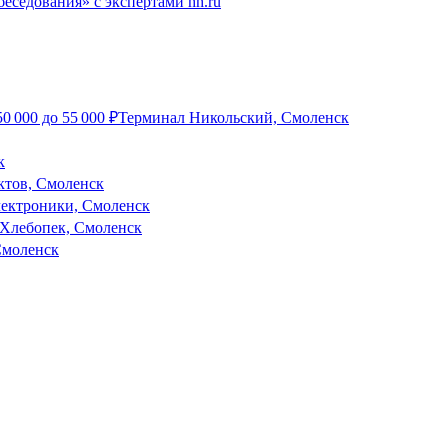
еседования» с экспертами hh.ru
50 000
до
55 000
₽
Терминал Никольский, Смоленск
к
ктов, Смоленск
ектроники, Смоленск
Хлебопек, Смоленск
Смоленск