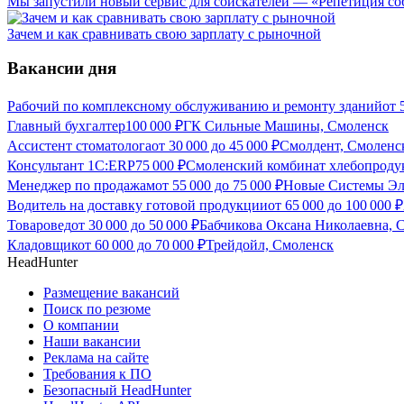
Мы запустили новый сервис для соискателей — «Репетиция соб
Зачем и как сравнивать свою зарплату с рыночной
Вакансии дня
Рабочий по комплексному обслуживанию и ремонту зданий
от
Главный бухгалтер
100 000
₽
ГК Сильные Машины, Смоленск
Ассистент стоматолога
от
30 000
до
45 000
₽
Смолдент, Смоленс
Консультант 1С:ERP
75 000
₽
Смоленский комбинат хлебопроду
Менеджер по продажам
от
55 000
до
75 000
₽
Новые Системы Эл
Водитель на доставку готовой продукции
от
65 000
до
100 000
₽
Товаровед
от
30 000
до
50 000
₽
Бабчикова Оксана Николаевна, 
Кладовщик
от
60 000
до
70 000
₽
Трейдойл, Смоленск
HeadHunter
Размещение вакансий
Поиск по резюме
О компании
Наши вакансии
Реклама на сайте
Требования к ПО
Безопасный HeadHunter