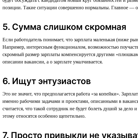
будет обсуждать с кандидатом новый круг обязанностей и разм
позиции. Такие ситуации совершенно нормальны. Главное — обс
5. Сумма слишком скромная
Если работодатель понимает, что зарплата маленькая (ниже ры
Например, интересным функционалом, возможностью поучаство
скромный размер зарплаты компенсируется другими «плюшкам
описании вакансии, а о зарплате умалчивается.
6. Ищут энтузиастов
Это не значит, что предполагается работа «за копейки». Зарпл
именно рабочими задачами и проектами, описанными в вакансии
считается, что такой сотрудник не будет болеть душой за дело
этому относятся особенно щепетильно.
7. Просто привыкли не указыва