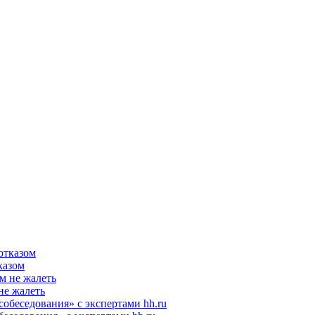
казом
не жалеть