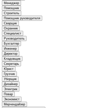
Менеджер
Помощник
Строитель
Помощник руководителя
Сварщик
Охранник
Специалист
Руководитель
Бухгалтер
Инженер
Директор
Кладовщик
Секретарь
Юрист
Грузчик
Уборщик
Дизайнер
Электрик
Повар
Экономист
Мерчендайзер